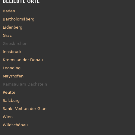
BELIEBTE ORTE
Baden
Bartholomäberg
Eidenberg
Graz
Grieskirchen
Innsbruck
Krems an der Donau
Leonding
Mayrhofen
Ramsau am Dachstein
Reutte
Salzburg
Sankt Veit an der Glan
Wien
Wildschönau