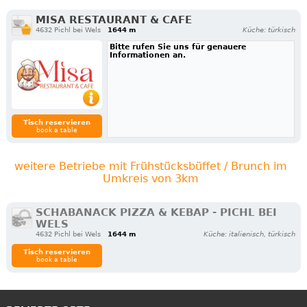
MISA RESTAURANT & CAFE
4632 Pichl bei Wels
1644 m
Küche: türkisch
Bitte rufen Sie uns für genauere
Informationen an.
Tisch reservieren
book a table
weitere Betriebe mit Frühstücksbüffet / Brunch im
Umkreis von 3km
SCHABANACK PIZZA & KEBAP - PICHL BEI
WELS
4632 Pichl bei Wels
1644 m
Küche: italienisch, türkisch
Tisch reservieren
book a table