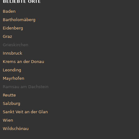
BELIEBTE ORTE
Baden
Bartholomäberg
Eidenberg
Graz
Grieskirchen
Innsbruck
Krems an der Donau
Leonding
Mayrhofen
Ramsau am Dachstein
Reutte
Salzburg
Sankt Veit an der Glan
Wien
Wildschönau