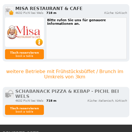
MISA RESTAURANT & CAFE
4632 Pichl bei Wels
718 m
Küche: türkisch
Bitte rufen Sie uns für genauere
Informationen an.
Tisch reservieren
book a table
weitere Betriebe mit Frühstücksbüffet / Brunch im
Umkreis von 3km
SCHABANACK PIZZA & KEBAP - PICHL BEI
WELS
4632 Pichl bei Wels
718 m
Küche: italienisch, türkisch
Tisch reservieren
book a table