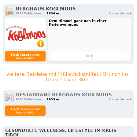
BERGHAUS KOGLMOOS
6313 Wildschönau
1934 m
Küche: deutsch
Dem Himmel ganz nah in einer
Ferienwohnung
Tisch reservieren
Info
book a table
weitere Betriebe mit Frühstücksbüffet / Brunch im
Umkreis von 3km
RESTAURANT BERGHAUS KOGLMOOS
6313 Wildschönau
1953 m
Küche: deutsch
Tisch reservieren
book a table
GESUNDHEIT, WELLNESS, LIFESTYLE IM KREIS
TIROL