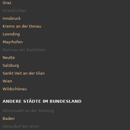
Graz
Grieskirchen
Innsbruck
Krems an der Donau
Leonding
Mayrhofen
Ramsau am Dachstein
Reutte
Salzburg
Sankt Veit an der Glan
Wien
Wildschönau
ANDERE STÄDTE IM BUNDESLAND
Altenmarkt an der Triesting
Baden
Gerasdorf bei Wien