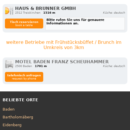
HAUS & BRUNNER GMBH
2512 Traiskirchen
1516 m
Küche: deutsch
Bitte rufen Sie uns für genauere
Tisch reservieren
Informationen an.
book a table
weitere Betriebe mit Frühstücksbüffet / Brunch im
Umkreis von 3km
MOTEL BADEN FRANZ SCHEUHAMMER
2500 Baden
1701 m
Küche: deutsch
telefonisch anfragen
request by phone
BELIEBTE ORTE
Baden
Bartholomäberg
Eidenberg