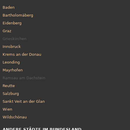
Baden
Bartholomäberg
Eidenberg
Graz
Grieskirchen
Innsbruck
Krems an der Donau
Leonding
Mayrhofen
Ramsau am Dachstein
Reutte
Salzburg
Sankt Veit an der Glan
Wien
Wildschönau
ANDERE STÄDTE IM BUNDESLAND