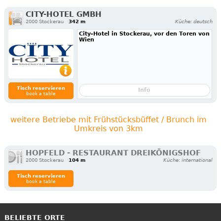
CITY-HOTEL GMBH
2000 Stockerau
342 m
Küche: deutsch
City-Hotel in Stockerau, vor den Toren von
Wien
Tisch reservieren
Info
book a table
weitere Betriebe mit Frühstücksbüffet / Brunch im
Umkreis von 3km
HOPFELD - RESTAURANT DREIKÖNIGSHOF
2000 Stockerau
104 m
Küche: international
Tisch reservieren
book a table
BELIEBTE ORTE