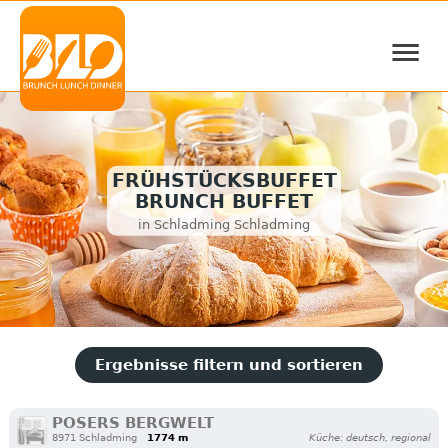
≡
FRÜHSTÜCKSBUFFET
BRUNCH BUFFET
in Schladming Schladming
Ergebnisse filtern und sortieren
POSERS BERGWELT
8971 Schladming
1774 m
Küche: deutsch, regional