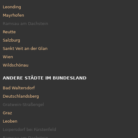
Leonding
Mayrhofen
Ramsau am Dachstein
Reutte
Salzburg
Sankt Veit an der Glan
Wien
Wildschönau
ANDERE STÄDTE IM BUNDESLAND
Bad Waltersdorf
Deutschlandsberg
Gratwein-Straßengel
Graz
Leoben
Loipersdorf bei Fürstenfeld
Ramsau am Dachstein