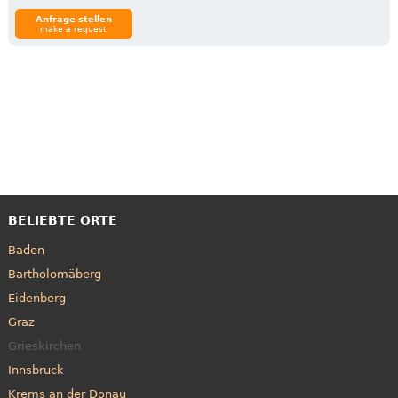
Anfrage stellen
make a request
BELIEBTE ORTE
Baden
Bartholomäberg
Eidenberg
Graz
Grieskirchen
Innsbruck
Krems an der Donau