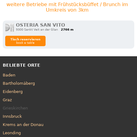
weitere Betriebe mit Frühstücksbüffet / Brunch im
Umkreis von 3km
OSTERIA SAN VITO
9300 Sankt Veit an der Glan
2766 m
Tisch reservieren
book a table
BELIEBTE ORTE
Baden
Bartholomäberg
Eidenberg
Graz
Grieskirchen
Innsbruck
Krems an der Donau
Leonding