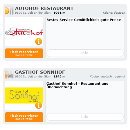
AUTOHOF RESTAURANT
9300 St. Veit an der Glan
1061 m
Küche: deutsch
Bestes Service-Gemütlichkeit-gute Preise
Tisch reservieren
Info
book a table
GASTHOF SONNHOF
9300 St. Veit an der Glan
1345 m
Küche: deutsch, regional
Gasthof Sonnhof - Restaurant und
Übernachtung
Tisch reservieren
Info
book a table