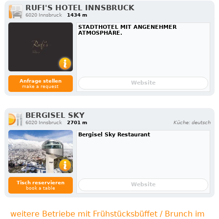
RUFI'S HOTEL INNSBRUCK
6020 Innsbruck
1434 m
STADTHOTEL MIT ANGENEHMER
ATMOSPHÄRE.
Anfrage stellen
Website
make a request
BERGISEL SKY
6020 Innsbruck
2701 m
Küche: deutsch
Bergisel Sky Restaurant
Tisch reservieren
Website
book a table
weitere Betriebe mit Frühstücksbüffet / Brunch im