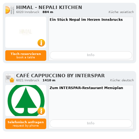
HIMAL - NEPALI KITCHEN
6020 Innsbruck
884 m
Küche: asiatisch
Ein Stück Nepal im Herzen Innsbrucks
Tisch reservieren
Info
book a table
CAFÉ CAPPUCCINO BY INTERSPAR
6021 Innsbruck
1410 m
Küche: deutsch
Zum INTERSPAR-Restaurant Menüplan
telefonisch anfragen
Info
request by phone