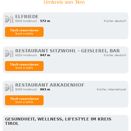
Umkreis von 3km
ELFRIEDE
6020 Innsbruck
572 m
Küche: deutsch
Tisch reservieren
book a table
RESTAURANT SITZWOHL - GEISLEREI, BAR
6020 Innsbruck
947 m
Küche: deutsch
Tisch reservieren
book a table
RESTAURANT ARKADENHOF
6020 Innsbruck
963 m
Küche: international
Tisch reservieren
book a table
GESUNDHEIT, WELLNESS, LIFESTYLE IM KREIS
TIROL