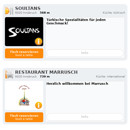
SOULTANS
6020 Innsbruck
568 m
Küche: türkisch
Türkische Spezialitäten für jeden
Geschmack!
Tisch reservieren
Info
book a table
RESTAURANT MARRUSCH
6020 Innsbruck
739 m
Küche: international
Herzlich willkommen bei Marrusch
Tisch reservieren
Info
book a table