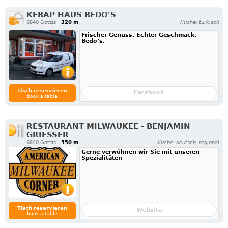
KEBAP HAUS BEDO'S
6840 Götzis
320 m
Küche: türkisch
Frischer Genuss. Echter Geschmack.
Bedo’s.
Tisch reservieren
Facebook
book a table
RESTAURANT MILWAUKEE - BENJAMIN
GRIESSER
6840 Götzis
550 m
Küche: deutsch, regional
Gerne verwöhnen wir Sie mit unseren
Spezialitäten
Tisch reservieren
Website
book a table