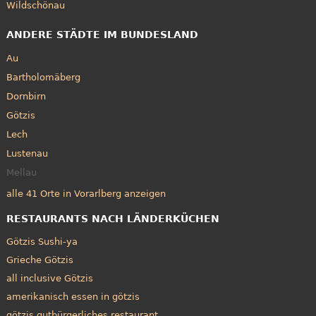
Wildschönau
ANDERE STÄDTE IM BUNDESLAND
Au
Bartholomäberg
Dornbirn
Götzis
Lech
Lustenau
Mellau
alle 41 Orte in Vorarlberg anzeigen
RESTAURANTS NACH LÄNDERKÜCHEN
Götzis Sushi-ya
Grieche Götzis
all inclusive Götzis
amerikanisch essen in götzis
götzis gutbürgerliches restaurant